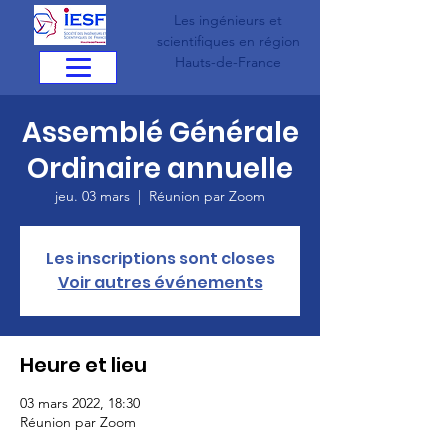
Les ingénieurs et
scientifiques en région
Hauts-de-France
Assemblé Générale
Ordinaire annuelle
jeu. 03 mars
  |  
Réunion par Zoom
Les inscriptions sont closes
Voir autres événements
Heure et lieu
03 mars 2022, 18:30
Réunion par Zoom