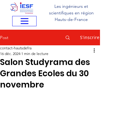
Les ingénieurs et
scientifiques en région
Hauts-de-France
S'inscrire
Post
contact-hautsdefra
16 déc. 2024
1 min de lecture
Salon Studyrama des
Grandes Ecoles du 30
novembre