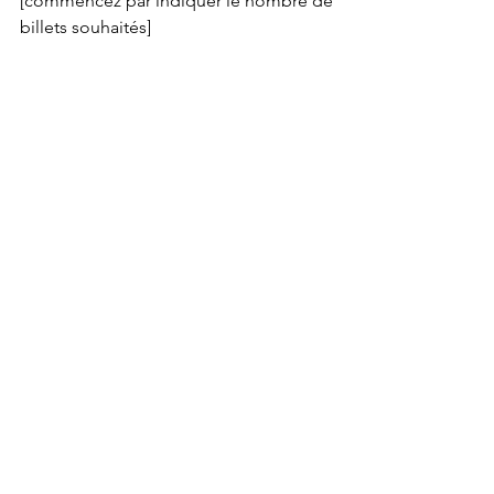
[commencez par indiquer le nombre de 
billets souhaités]
https://my.weezevent.com/reacteurs-
nucleaires-modulaires-de-petite-
puissance-smr-iesf-hdf-sfen-hdf
Renseignements et contact : 
contact-
hautsdefrance@iesf.fr
sfen.hdf@sfen.org
Voir tout
Posts récents