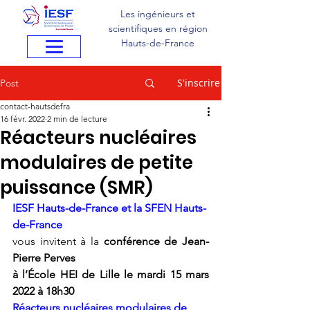
Les ingénieurs et
scientifiques en région
Hauts-de-France
S'inscrire
Post
contact-hautsdefra
16 févr. 2022
2 min de lecture
Réacteurs nucléaires
modulaires de petite
puissance (SMR)
IESF Hauts-de-France et la SFEN
Hauts-
de-France
vous invitent
à la
 conférence de Jean-
Pierre Perves
à l’École HEI de Lille le mardi 15 mars 
2022 à 18h30 
Réacteurs nucléaires modulaires de 